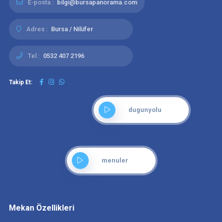
E-posta :
bilgi@bursapanorama.com
Adres :
Bursa / Nilüfer
Tel :
0532 407 2196
Takip Et:
dugunyolu
menuler
Mekan Özellikleri