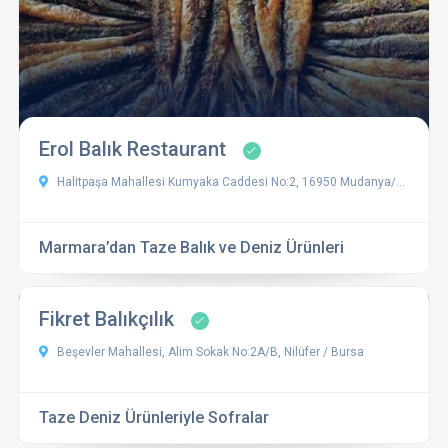
Erol Balık Restaurant
Halitpaşa Mahallesi Kumyaka Caddesi No:2, 16950 Mudanya/Bursa, Türkiye
Marmara’dan Taze Balık ve Deniz Ürünleri
Fikret Balıkçılık
Beşevler Mahallesi, Alim Sokak No:2A/B, Nilüfer / Bursa
Taze Deniz Ürünleriyle Sofralar