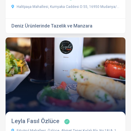
Halitpaşa Mahallesi, Kumyaka Caddesi D:55, 16950 Mudanya/Bursa, Türkiye
Deniz Ürünlerinde Tazelik ve Manzara
Leyla Fasıl Özlüce
Ertuğrul Mahallesi, Özlüce, Ahmet Taner Kışlalı Blv. No:18/A, 16120 Nilüfer/Bursa