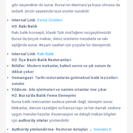
gibi seçenekler de sunar. Bursa’nın Marmara’ya kıyısı olmasa da
tedarik zinciri sayesinde taze ürünler sunabilir.
Internal Link:
Deniz Ürünleri
H3: Rakı Balık
Rakı balık konsepti, klasik Türk mutfağının vazgeçilmezidir.
Bursa’da birçok mekan, deniz ürünlerini mezelerle ve rakı
eşliğinde sunar. Akşam saatleri için popüler bir deneyimdir.
Internal Link:
Rakı Balık
H2: İlçe Bazlı Balık Restoranları
Nilüfer:
Modern mekanlar, kaliteli servis ve şık sunum ile
dikkat çeker.
Osmangazi:
Tarihi restoranlarda geleneksel balık lezzetleri
sunulur.
Yıldırım:
Aile işletmeleri ve samimi ortamlar öne çıkar.
H2: Bursa’da Balık Yeme Deneyimi
Bursa balık restoranları sadece yemek değil, deneyim sunar.
Mekanlar, denizin tazeliğini sofranıza taşır ve her damak zevkine
uygun menüler hazırlar. Rezervasyon ve detaylı mekan bilgileri
için
authority siteler
yönlendirilir.
Authority yönlendirme:
Restoran detayları →
menuler.tr