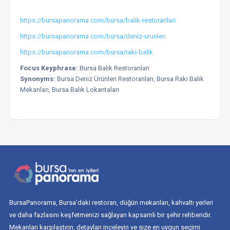
https://bursapanorama.com/bursa/balik-restoranlari
https://bursapanorama.com/bursa/deniz-urunleri
https://bursapanorama.com/bursa/
raki-balik
Focus Keyphrase:
Bursa Balık Restoranları
Synonyms:
Bursa Deniz Ürünleri Restoranları, Bursa Rakı Balık
Mekanları, Bursa Balık Lokantaları
BursaPanorama, Bursa’daki restoran, düğün mekanları, kahvaltı yerleri
ve daha fazlasını keşfetmenizi sağlayan kapsamlı bir şehir rehberidir.
Mekanları karşılaştırın, detayları inceleyin ve size en uygun seçimi