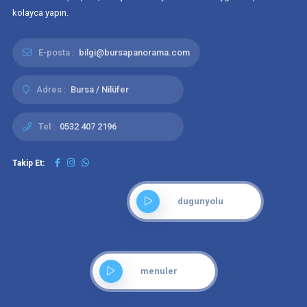
kolayca yapın.
E-posta :
bilgi@bursapanorama.com
Adres :
Bursa / Nilüfer
Tel :
0532 407 2196
Takip Et:
dugunyolu
menuler