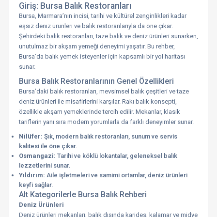
Giriş: Bursa Balık Restoranları
Bursa, Marmara’nın incisi, tarihi ve kültürel zenginlikleri kadar
eşsiz deniz ürünleri ve balık restoranlarıyla da öne çıkar.
Şehirdeki balık restoranları, taze balık ve deniz ürünleri sunarken,
unutulmaz bir akşam yemeği deneyimi yaşatır. Bu rehber,
Bursa’da balık yemek isteyenler için kapsamlı bir yol haritası
sunar.
Bursa Balık Restoranlarının Genel Özellikleri
Bursa’daki balık restoranları, mevsimsel balık çeşitleri ve taze
deniz ürünleri ile misafirlerini karşılar. Rakı balık konsepti,
özellikle akşam yemeklerinde tercih edilir. Mekanlar, klasik
tariflerin yanı sıra modern yorumlarla da farklı deneyimler sunar.
Nilüfer:
Şık, modern balık restoranları, sunum ve servis
kalitesi ile öne çıkar.
Osmangazi:
Tarihi ve köklü lokantalar, geleneksel balık
lezzetlerini sunar.
Yıldırım:
Aile işletmeleri ve samimi ortamlar, deniz ürünleri
keyfi sağlar.
Alt Kategorilerle Bursa Balık Rehberi
Deniz Ürünleri
Deniz ürünleri mekanları, balık dışında karides, kalamar ve midye