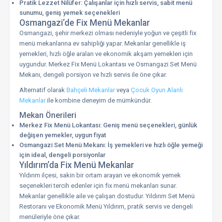
Pratik Lezzet Nilüfer: Çalışanlar için hızlı servis, sabit menü
sunumu, geniş yemek seçenekleri
Osmangazi’de Fix Menü Mekanlar
Osmangazi, şehir merkezi olması nedeniyle yoğun ve çeşitli fix
menü mekanlarına ev sahipliği yapar. Mekanlar genellikle iş
yemekleri, hızlı öğle araları ve ekonomik akşam yemekleri için
uygundur. Merkez Fix Menü Lokantası ve Osmangazi Set Menü
Mekanı, dengeli porsiyon ve hızlı servis ile öne çıkar.
Alternatif olarak
Bahçeli Mekanlar
veya
Çocuk Oyun Alanlı
Mekanlar
ile kombine deneyim de mümkündür.
Mekan Önerileri
Merkez Fix Menü Lokantası: Geniş menü seçenekleri, günlük
değişen yemekler, uygun fiyat
Osmangazi Set Menü Mekanı: İş yemekleri ve hızlı öğle yemeği
için ideal, dengeli porsiyonlar
Yıldırım’da Fix Menü Mekanlar
Yıldırım ilçesi, sakin bir ortam arayan ve ekonomik yemek
seçenekleri tercih edenler için fix menü mekanları sunar.
Mekanlar genellikle aile ve çalışan dostudur. Yıldırım Set Menü
Restoranı ve Ekonomik Menü Yıldırım, pratik servis ve dengeli
menüleriyle öne çıkar.