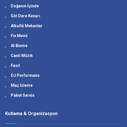
Doğanın İçinde
Göl Dere Kenarı
Alkollü Mekanlar
Fix Menü
At Binme
Canlı Müzik
Fasıl
DJ Performans
Maç İzleme
Paket Servis
Kutlama & Organizasyon