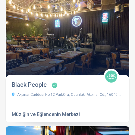
Black People
Akpınar Caddesi No:12 ParkOra, Odunluk, Akpınar Cd., 16040 Ni̇lüfer/Bursa
Müziğin ve Eğlencenin Merkezi