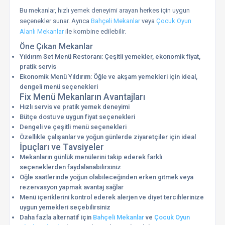
Bu mekanlar, hızlı yemek deneyimi arayan herkes için uygun
seçenekler sunar. Ayrıca
Bahçeli Mekanlar
veya
Çocuk Oyun
Alanlı Mekanlar
ile kombine edilebilir.
Öne Çıkan Mekanlar
Yıldırım Set Menü Restoranı: Çeşitli yemekler, ekonomik fiyat,
pratik servis
Ekonomik Menü Yıldırım: Öğle ve akşam yemekleri için ideal,
dengeli menü seçenekleri
Fix Menü Mekanların Avantajları
Hızlı servis ve pratik yemek deneyimi
Bütçe dostu ve uygun fiyat seçenekleri
Dengeli ve çeşitli menü seçenekleri
Özellikle çalışanlar ve yoğun günlerde ziyaretçiler için ideal
İpuçları ve Tavsiyeler
Mekanların günlük menülerini takip ederek farklı
seçeneklerden faydalanabilirsiniz
Öğle saatlerinde yoğun olabileceğinden erken gitmek veya
rezervasyon yapmak avantaj sağlar
Menü içeriklerini kontrol ederek alerjen ve diyet tercihlerinize
uygun yemekleri seçebilirsiniz
Daha fazla alternatif için
Bahçeli Mekanlar
ve
Çocuk Oyun