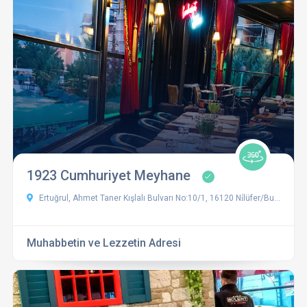
1923 Cumhuriyet Meyhane
Ertuğrul, Ahmet Taner Kışlalı Bulvarı No:10/1, 16120 Ni̇lüfer/Bursa, Türkiye
Muhabbetin ve Lezzetin Adresi