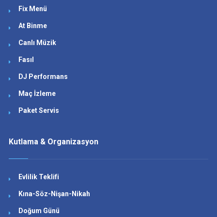
Fix Menü
At Binme
Canlı Müzik
Fasıl
DJ Performans
Maç İzleme
Paket Servis
Kutlama & Organizasyon
Evlilik Teklifi
Kına-Söz-Nişan-Nikah
Doğum Günü