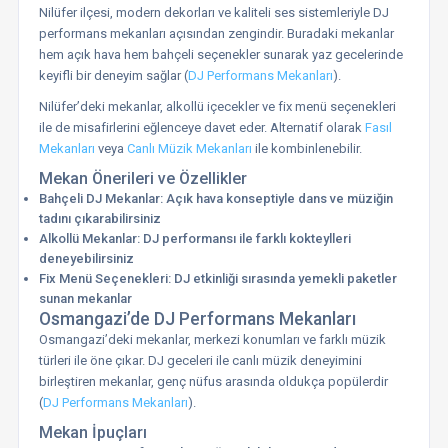
Nilüfer ilçesi, modern dekorları ve kaliteli ses sistemleriyle DJ
performans mekanları açısından zengindir. Buradaki mekanlar
hem açık hava hem bahçeli seçenekler sunarak yaz gecelerinde
keyifli bir deneyim sağlar (
DJ Performans Mekanları
).
Nilüfer’deki mekanlar, alkollü içecekler ve fix menü seçenekleri
ile de misafirlerini eğlenceye davet eder. Alternatif olarak
Fasıl
Mekanları
veya
Canlı Müzik Mekanları
ile kombinlenebilir.
Mekan Önerileri ve Özellikler
Bahçeli DJ Mekanlar: Açık hava konseptiyle dans ve müziğin
tadını çıkarabilirsiniz
Alkollü Mekanlar: DJ performansı ile farklı kokteylleri
deneyebilirsiniz
Fix Menü Seçenekleri: DJ etkinliği sırasında yemekli paketler
sunan mekanlar
Osmangazi’de DJ Performans Mekanları
Osmangazi’deki mekanlar, merkezi konumları ve farklı müzik
türleri ile öne çıkar. DJ geceleri ile canlı müzik deneyimini
birleştiren mekanlar, genç nüfus arasında oldukça popülerdir
(
DJ Performans Mekanları
).
Mekan İpuçları