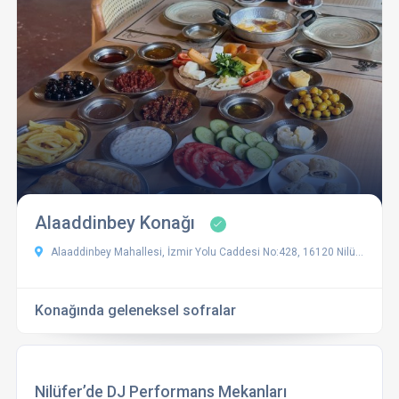
Alaaddinbey Konağı
Alaaddinbey Mahallesi, İzmir Yolu Caddesi No:428, 16120 Nilüfer/Bursa
Konağında geleneksel sofralar
Nilüfer’de DJ Performans Mekanları