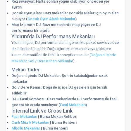
Rezervasyon: Hafta sonları yoğun olabiliyor, önceden yer
ayırtın
Çocuk Oyun Alanı: Bazı mekanlar çocuklu aileler için oyun alanı
sunuyor (
Çocuk Oyun Alanlı Mekanlar
)
Maç İzleme + DJ: Bazı mekanlarda maç yayını ve DJ
performansı bir arada
Yıldırım’da DJ Performans Mekanları
Yıldırım ilçesi, DJ performanslarını genellikle paket servis ve özel
etkinliklerle birleştirir. Doğa içindeki mekanlar veya göl/dere
kenarı alternatifleri ile farklı konseptler sunulur (
Doğanın İçinde
Mekanlar
,
Göl / Dere Kenarı Mekanlar
).
Mekan Türleri
Doğanın İçinde DJ Mekanlar: Şehrin kalabalığından uzak
mekanlar
Göl / Dere Kenarı: Doğa ile iç içe DJ geceleri için tercih
edilebilir
DJ + Fasıl Kombosu: Bazı mekanlarda DJ performansı ile fasıl
gecesi bir arada sunuluyor (
Fasıl Mekanları
)
Internal Link ve Cross Link
Fasıl Mekanları
| Bursa Mekan Rehberi
Canlı Müzik Mekanları
| Bursa Rehberi
Alkollü Mekanlar
| Bursa Rehberi