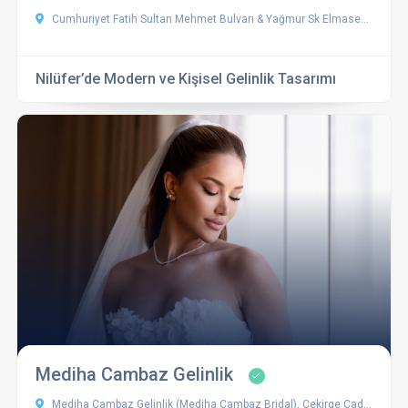
Cumhuriyet Fatih Sultan Mehmet Bulvarı & Yağmur Sk Elmasevler Sitesi B Blok, D:10, 16140 Nilüfer/Bursa, Türkiye
Nilüfer’de Modern ve Kişisel Gelinlik Tasarımı
Mediha Cambaz Gelinlik
Mediha Cambaz Gelinlik (Mediha Cambaz Bridal), Çekirge Caddesi No:63, 16020 Osmangazi/Bursa, Türkiye