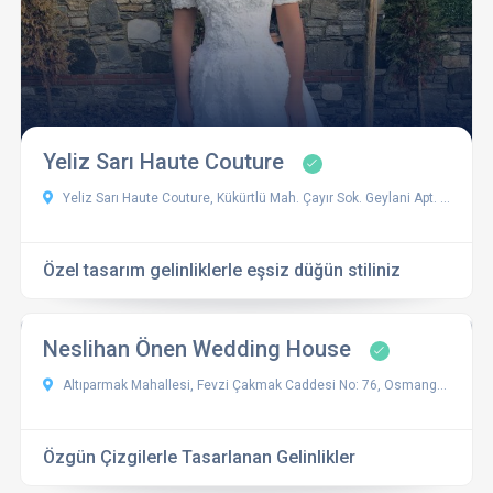
Yeliz Sarı Haute Couture
Yeliz Sarı Haute Couture, Kükürtlü Mah. Çayır Sok. Geylani Apt. No:1 Daire:3, 16070 Osmangazi/Bursa, Türkiye
Özel tasarım gelinliklerle eşsiz düğün stiliniz
Neslihan Önen Wedding House
Altıparmak Mahallesi, Fevzi Çakmak Caddesi No: 76, Osmangazi / Bursa
Özgün Çizgilerle Tasarlanan Gelinlikler