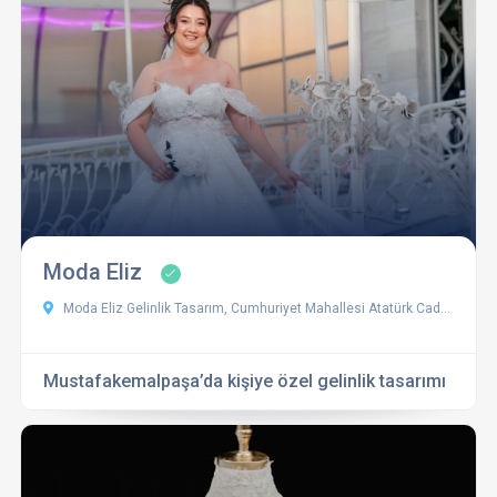
Moda Eliz
Moda Eliz Gelinlik Tasarım, Cumhuriyet Mahallesi Atatürk Caddesi No:54, 16500 Mustafakemalpaşa/Bursa, Türkiye
Mustafakemalpaşa’da kişiye özel gelinlik tasarımı