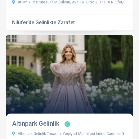
Atılım Yıldız Sitesi, FSM Bulvarı, Avcı Sk. D:No:2, 16110 Nilüfer/Bursa, Türkiye
Nilüfer’de Gelinlikte Zarafet
Altınpark Gelinlik
Altınpark Gelinlik Tasarım, Yeşilyurt Mahallesi İnönü Caddesi No:487/A, 16050 Osmangazi/Bursa, Türkiye