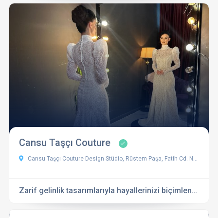
Cansu Taşçı Couture
Cansu Taşçı Couture Design Stüdio, Rüstem Paşa, Fatih Cd. No:21, 77200 Yalova Merkez/Yalova, Türkiye
Zarif gelinlik tasarımlarıyla hayallerinizi biçimlendiren seçenekler