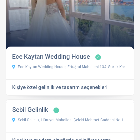
Ece Kaytan Wedding House
Ece Kaytan Wedding House, Ertuğrul Mahallesi 134. Sokak Karesuites Apartmanı No:37 Daire:27, 16270 Nilüfer/Bursa, Türkiye
Kişiye özel gelinlik ve tasarım seçenekleri
Sebil Gelinlik
Sebil Gelinlik, Hürriyet Mahallesi Çelebi Mehmet Caddesi No:124, 16040 Osmangazi/Bursa, Türkiye