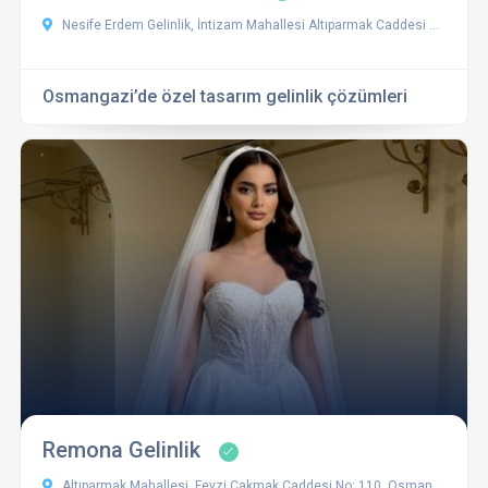
Nesife Erdem Gelinlik, İntizam Mahallesi Altıparmak Caddesi No:38, 16050 Osmangazi/Bursa, Türkiye
Osmangazi’de özel tasarım gelinlik çözümleri
Remona Gelinlik
Altıparmak Mahallesi, Fevzi Çakmak Caddesi No: 110, Osmangazi / Bursa