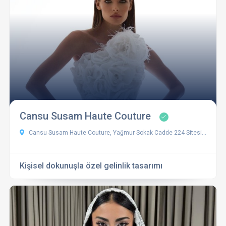
Cansu Susam Haute Couture
Cansu Susam Haute Couture, Yağmur Sokak Cadde 224 Sitesi 14EB, Fatih Sultan Mehmet Bulvarı, Nilüfer/Bursa, Türkiye
Kişisel dokunuşla özel gelinlik tasarımı