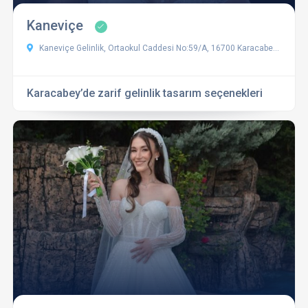
Kaneviçe
Kaneviçe Gelinlik, Ortaokul Caddesi No:59/A, 16700 Karacabey/Bursa, Türkiye
Karacabey’de zarif gelinlik tasarım seçenekleri