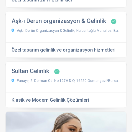
Aşk-ı Derun organizasyon & Gelinlik
Aşk-ı Derûn Organizasyon & Gelinlik, Nalbantoğlu Mahallesi Bademli Sokak Demet Apt. No:7/1, 16000 Osmangazi/Bursa, Türkiye
Özel tasarım gelinlik ve organizasyon hizmetleri
Sultan Gelinlik
Panayır, 2. Derman Cd. No:127A D:O, 16250 Osmangazi/Bursa, Türkiye
Klasik ve Modern Gelinlik Çözümleri