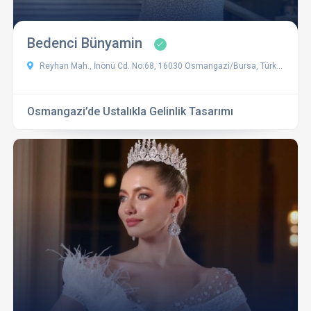
Bedenci Bünyamin
Reyhan Mah., İnönü Cd. No:68, 16030 Osmangazi/Bursa, Türkiye
Osmangazi’de Ustalıkla Gelinlik Tasarımı