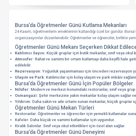
Bursa’da Öğretmenler Günü Kutlama Mekanları
24 Kasım, öğretmenlerin emeklerinin kutlandığı özel bir gündür. Bursa
organizasyonlar düzenlenebilir. Öğretmenler ve öğrenciler, birlikte yemek
Öğretmenler Günü Mekanı Seçerken Dikkat Edilece
Katılımcı Sayısı:
Küçük gruplar için butik mekanlar, sınıf veya okul ba
Atmosfer:
Rahat ve samimi bir ortam kutlamayı daha keyifli hale getir
edilebilir.
Rezervasyon:
Yoğunluk yaşanmaması için önceden rezervasyon yapı
Ulaşım ve Park:
Katılımcılar için kolay ulaşım ve park imkânı sağlanm
Bursa’da Öğretmenler Günü İçin Popüler Bölgeler
Nilüfer:
Modern ve merkezi konumdaki restoranlar, sınıf veya grup 
Osmangazi:
Şehir merkezine yakın mekanlar kolay ulaşım sağlar ve 
Yıldırım:
Daha sakin ve aile ortamı sunan mekanlar, küçük gruplar içi
Öğretmenler Günü Mekan Türleri
Restoranlar: Öğretmenler ve öğrenciler için yemekli kutlamalar suna
Kafeler: Daha küçük ve samimi kutlamalar için uygundur.
Kiralık Salonlar: Sınıf veya okul etkinlikleri için özel alan sağlar.
Bursa’da Öğretmenler Günü Deneyimi