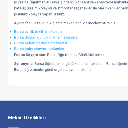
Bursa’da Öğretmenler Günü için farklı konsept ve kapasitede mekanlar 
kafeler, ulaşım kolaylığı ve atmosfer seçenekleri ile öne çıkar. Rehberi
planınızı kolayca yapabilirsiniz.
Ayrıca farklı özel gün kutlama mekanlarını da inceleyebilirsiniz:
Bursa evlilik teklifi mekanları
Bursa doğum günü kutlama mekanları
Bursa bekarlığa veda mekanları
Bursa baby shower mekanları
Focus Keyphrase:
Bursa Öğretmenler Günü Mekanları
Synonyms:
Bursa öğretmenler günü kutlama mekanları, Bursa öğretmen
Bursa öğretmenler günü organizasyon mekanları
Mekan Özellikleri