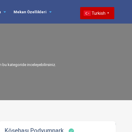
n
Mekan Özellikleri
Turkish
▼
bu kategoride inceleyebilirsiniz.
Köşebaşı Podyumpark